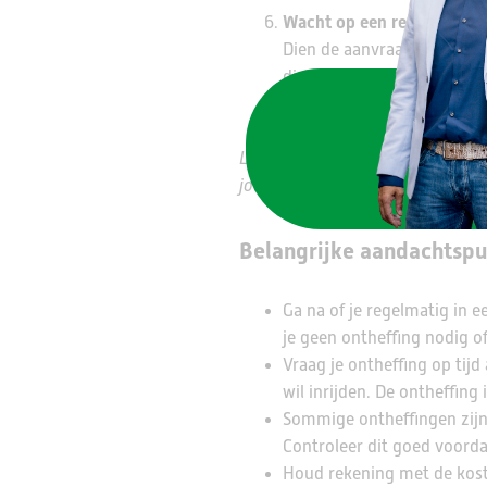
Wacht op een reactie
Dien de aanvraag op tijd i
direct. Je kunt per kentek
kalenderjaar loopt van jan
Let op: bij een verkeerde aanvra
jou geldt.
Belangrijke aandachtsp
Ga na of je regelmatig in 
je geen ontheffing nodig o
Vraag je ontheffing op tijd
wil inrijden. De ontheffing 
Sommige ontheffingen zijn 
Controleer dit goed voorda
Houd rekening met de koste