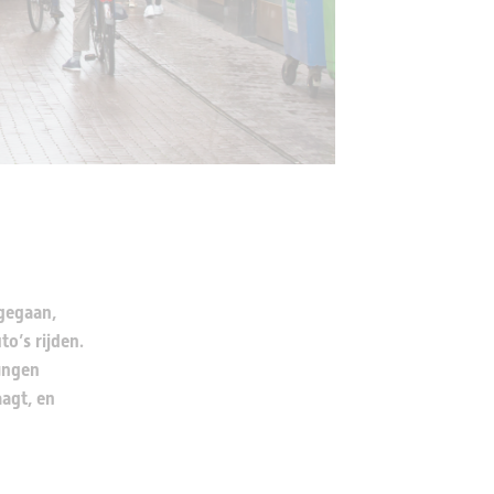
ngegaan,
o’s rijden.
ingen
aagt, en