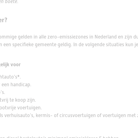
en boete.
er?
Sommige gelden in alle zero-emissiezones in Nederland en zijn dus
in een specifieke gemeente geldig. In de volgende situaties kun j
elijk voor
chtauto’s*.
 een handicap.
’s.
vrij te koop zijn.
ootvrije voertuigen.
ls verhuisauto’s, kermis- of circusvoertuigen of voertuigen met