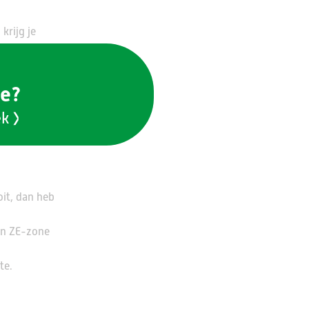
krijg je
ie?
fing voor
ek
oit, dan heb
een ZE-zone
te.