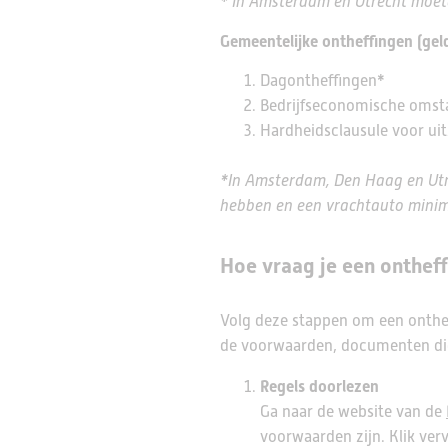
* In Amsterdam en Utrecht moete
Gemeentelijke ontheffingen (geld
Dagontheffingen*
Bedrijfseconomische oms
Hardheidsclausule voor uitz
*In Amsterdam, Den Haag en Utre
hebben en een vrachtauto minima
Hoe vraag je een ontheff
Volg deze stappen om een onthef
de voorwaarden, documenten die
Regels doorlezen
Ga naar de website van de
voorwaarden zijn. Klik ver