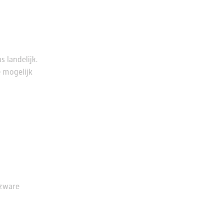
 landelijk.
e mogelijk
 zware