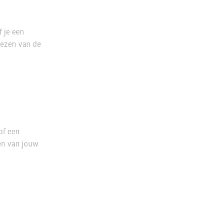
f je een
kiezen van de
of een
en van jouw