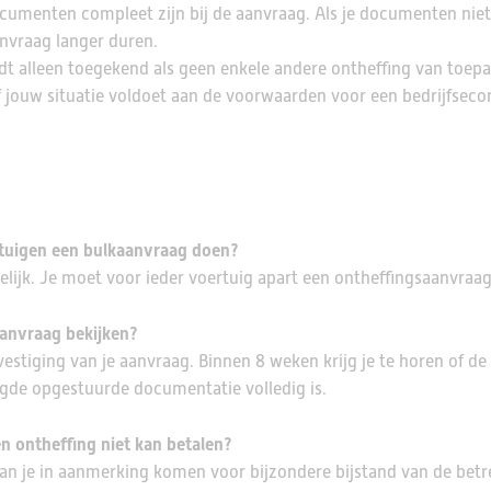
cumenten compleet zijn bij de aanvraag. Als je documenten niet
nvraag langer duren.
t alleen toegekend als geen enkele andere ontheffing van toepas
f jouw situatie voldoet aan de voorwaarden voor een bedrijfsec
tuigen een bulkaanvraag doen?
gelijk. Je moet voor ieder voertuig apart een ontheffingsaanvraag
aanvraag bekijken?
vestiging van je aanvraag. Binnen 8 weken krijg je te horen of de
igde opgestuurde documentatie volledig is.
en ontheffing niet kan betalen?
 kan je in aanmerking komen voor bijzondere bijstand van de betr