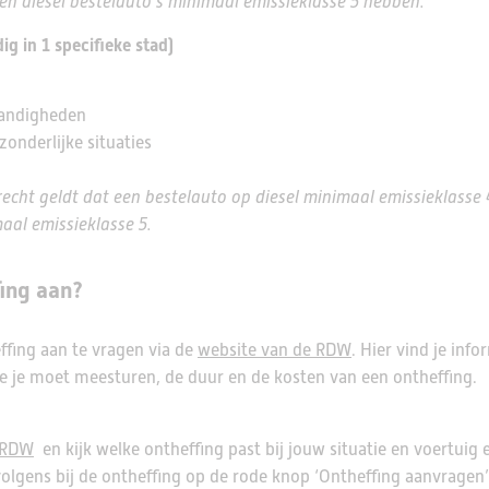
n diesel bestelauto’s minimaal emissieklasse 5 hebben.
ig in 1 specifieke stad)
tandigheden
onderlijke situaties
cht geldt dat een bestelauto op diesel minimaal emissieklasse
al emissieklasse 5.
ing aan?
fing aan te vragen via de
website van de RDW
. Hier vind je inf
 je moet meesturen, de duur en de kosten van een ontheffing.
RDW
en kijk welke ontheffing past bij jouw situatie en voertuig 
volgens bij de ontheffing op de rode knop ‘Ontheffing aanvragen’