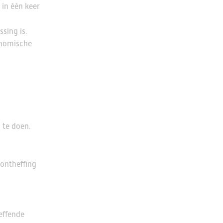
 in één keer
sing is.
onomische
 te doen.
 ontheffing
effende