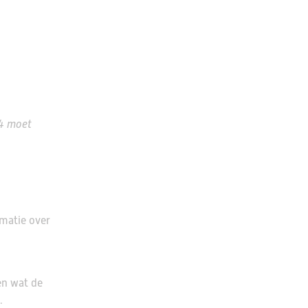
 4 moet
ormatie over
en wat de
.