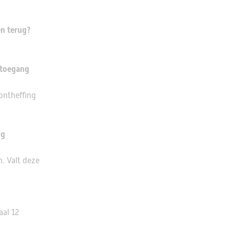
en terug?
n toegang
ontheffing
ng
n. Valt deze
aal 12