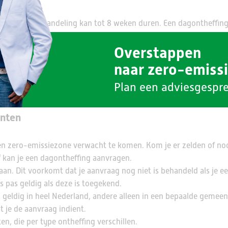
n, want de behandeling kan tot 8 weken duren. Een dagontheffing 
en maximaal 12 dagontheffingen per kalenderjaar aanvragen. Een
Overstappen
uari tot en met december.
naar zero-emiss
ag betaal je de kosten dubbel. Controleer dus goed welke onthef
Plan een adviesgespr
unten
een zero-emissiezone verwacht te komen. Kom je er zelden of no
f kan je een dagontheffing aanvragen.
 aan. Dit voorkomt dat je aanvraag nog niet is behandeld als je 
is pas geldig als deze is toegekend.
geldig in heel Nederland, andere alleen in een bepaalde gemeen
t je de aanvraag indient.
n, die per type ontheffing verschillen.