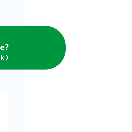
ie?
ek