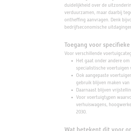
duidelijkheid over de uitzonderi
verduurzamen, maar daarbij teg
ontheffing aanvragen. Denk bijvo
bedrijfseconomische uitdagingen
Toegang voor specifieke 
Voor verschillende voertuigcate
Het gaat onder andere om 
specialistische voertuigen
Ook aangepaste voertuige
gebruik blijven maken van 
Daarnaast blijven vrijste
Voor voertuigtypen waarvoo
verhuiswagens, hoogwerker
2030.
Wat betekent dit voor 