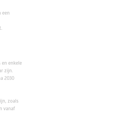
n een
t.
 en enkele
r zijn.
na 2030
.
jn, zoals
n vanaf