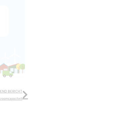
END BERICHT
troomcapaciteit