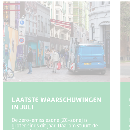
LAATSTE WAARSCHUWINGEN
IN JULI
De zero-emissiezone (ZE-zone) is
groter sinds dit jaar. Daarom stuurt de