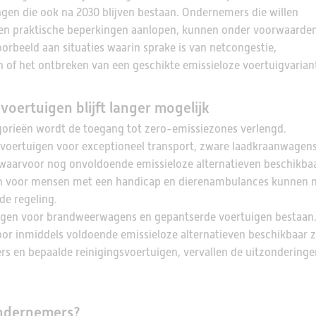
ngen die ook na 2030 blijven bestaan. Ondernemers die willen
en praktische beperkingen aanlopen, kunnen onder voorwaarde
orbeeld aan situaties waarin sprake is van netcongestie,
 of het ontbreken van een geschikte emissieloze voertuigvarian
voertuigen blijft langer mogelijk
gorieën wordt de toegang tot zero-emissiezones verlengd.
voertuigen voor exceptioneel transport, zware laadkraanwagens
 waarvoor nog onvoldoende emissieloze alternatieven beschikbaa
n voor mensen met een handicap en dierenambulances kunnen 
de regeling.
llingen voor brandweerwagens en gepantserde voertuigen bestaan
r inmiddels voldoende emissieloze alternatieven beschikbaar zi
s en bepaalde reinigingsvoertuigen, vervallen de uitzonderinge
ondernemers?