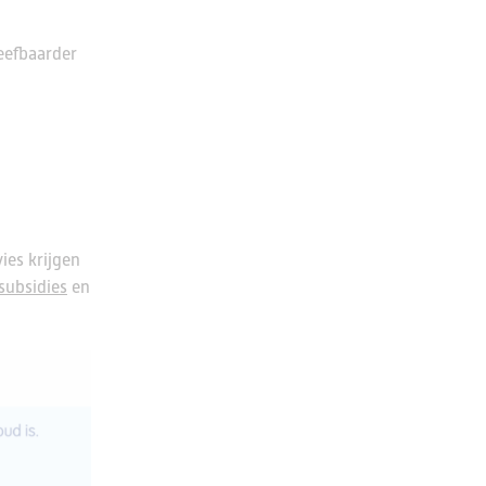
leefbaarder
ies krijgen
subsidies
en