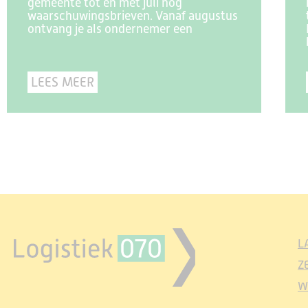
gemeente tot en met juli nog
waarschuwingsbrieven. Vanaf augustus
ontvang je als ondernemer een
LEES MEER
L
Z
W