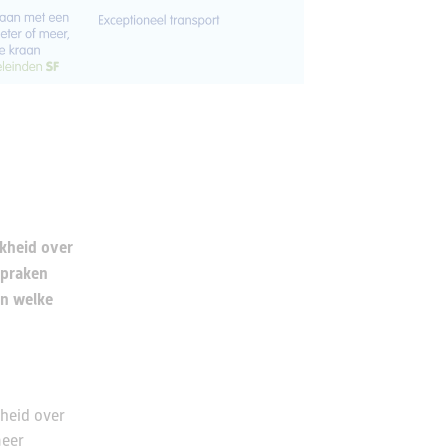
jkheid over
spraken
in welke
heid over
meer