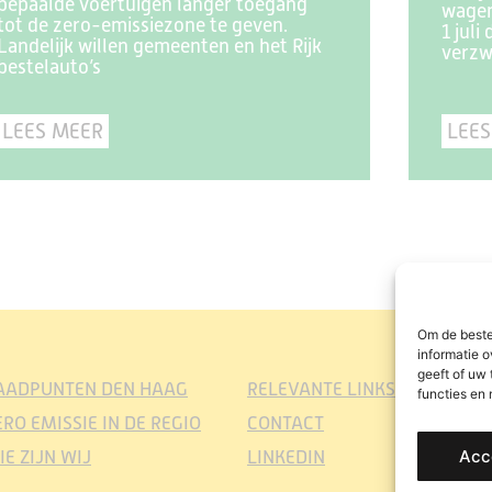
bepaalde voertuigen langer toegang
wagen
tot de zero-emissiezone te geven.
1 juli
Landelijk willen gemeenten en het Rijk
verzw
bestelauto’s
LEES MEER
LEES
Om de beste
informatie o
geeft of uw
AADPUNTEN DEN HAAG
RELEVANTE LINKS
functies en
ERO EMISSIE IN DE REGIO
CONTACT
Acc
IE ZIJN WIJ
LINKEDIN