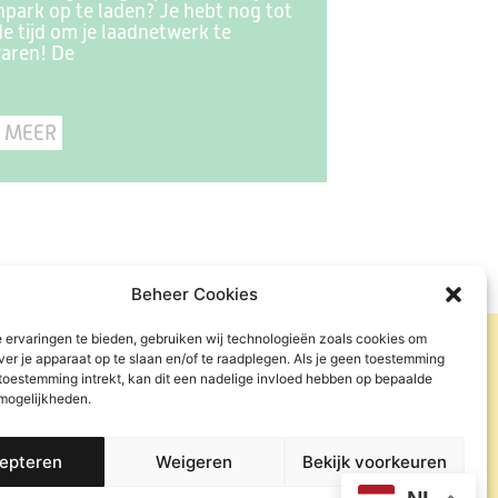
park op te laden? Je hebt nog tot
 de tijd om je laadnetwerk te
aren! De
 MEER
Beheer Cookies
 ervaringen te bieden, gebruiken wij technologieën zoals cookies om
ver je apparaat op te slaan en/of te raadplegen. Als je geen toestemming
 toestemming intrekt, kan dit een nadelige invloed hebben op bepaalde
 mogelijkheden.
epteren
Weigeren
Bekijk voorkeuren