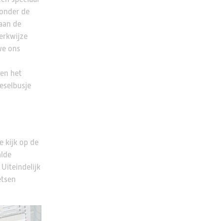
 onder de
aan de
erkwijze
we ons
ten het
ieselbusje
e kijk op de
alde
Uiteindelijk
etsen