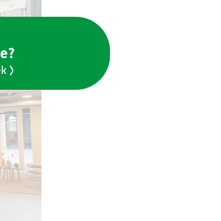
ie?
ek