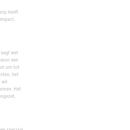
orp heeft
impact,
raagt wel
 door een
lot om tot
nten, het
 wil
komen. Het
ingezet,
een speciaal