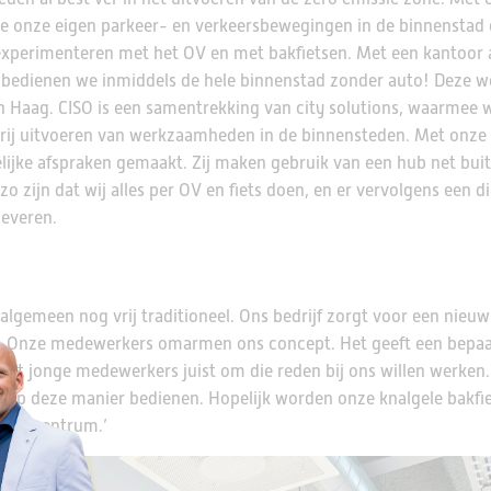
e onze eigen parkeer- en verkeersbewegingen in de binnenstad
experimenteren met het OV en met bakfietsen. Met een kantoor 
 bedienen we inmiddels de hele binnenstad zonder auto! Deze w
 Haag. CISO is een samentrekking van city solutions, waarmee 
evrij uitvoeren van werkzaamheden in de binnensteden. Met onze
lijke afspraken gemaakt. Zij maken gebruik van een hub net bui
zo zijn dat wij alles per OV en fiets doen, en er vervolgens een d
leveren.
 algemeen nog vrij traditioneel. Ons bedrijf zorgt voor een nieuw
ng. Onze medewerkers omarmen ons concept. Het geeft een bepa
at jonge medewerkers juist om die reden bij ons willen werken. 
d op deze manier bedienen. Hopelijk worden onze knalgele bakfi
agse centrum.’