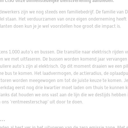
 CISO onze binnenstedelijke dienstverlening aanbieden.’
ewerkers zijn we nog steeds een familiebedrijf. De familie van D
el staan. Het verduurzamen van onze eigen onderneming heeft 
lanten doen kun je je wel voorstellen hoe groot die impact is.
ns 1.000 auto’s en bussen. Die transitie naar elektrisch rijden v
en we met uitfaseren. De bussen worden komend jaar vervangen
guliere auto’s zijn al elektrisch. Op dit moment draaien we een pi
che bus te komen. Het laadvermogen, de actieradius, de oplaadpu
 factoren worden meegewogen om tot de juiste keuze te komen. Je
erkdag eerst nog drie kwartier moet laden om thuis te kunnen 
Ondanks dat houden we ons vast aan de lijn die we destijds hebben 
 ons ‘rentmeesterschap’ uit door te doen.
n…
eden al best ver in het uitvoeren van de zero emissie zone. Met 