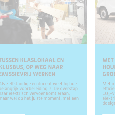
TUSSEN KLASLOKAAL EN
MET 
KLUSBUS, OP WEG NAAR
HOU
EMISSIEVRIJ WERKEN
GRO
Als zelfstandige én docent weet hij hoe
Met m
belangrijk voorbereiding is. De overstap
effici
naar elektrisch vervoer komt eraan,
CO₂-vo
maar wel op het juiste moment, met een
elektr
doelge