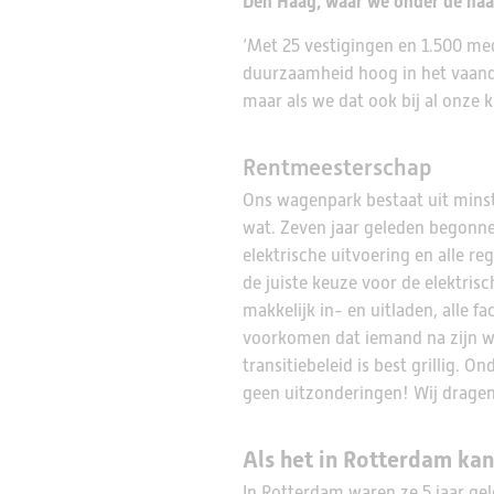
Den Haag, waar we onder de naam
‘Met 25 vestigingen en 1.500 med
duurzaamheid hoog in het vaand
maar als we dat ook bij al onze k
Rentmeesterschap
Ons wagenpark bestaat uit minste
wat. Zeven jaar geleden begonn
elektrische uitvoering en alle re
de juiste keuze voor de elektris
makkelijk in- en uitladen, alle
voorkomen dat iemand na zijn w
transitiebeleid is best grillig. 
geen uitzonderingen! Wij dragen
Als het in Rotterdam ka
In Rotterdam waren ze 5 jaar gel