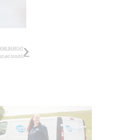
END BERICHT
eit wel terecht?