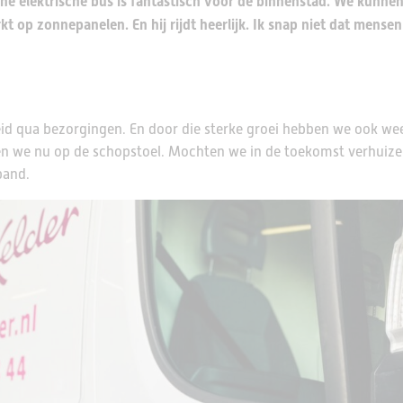
ne elektrische bus is fantastisch voor de binnenstad. We kunne
kt op zonnepanelen. En hij rijdt heerlijk. Ik snap niet dat mense
d qua bezorgingen. En door die sterke groei hebben we ook wee
en we nu op de schopstoel. Mochten we in de toekomst verhuize
pand.