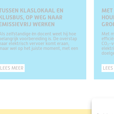
TUSSEN KLASLOKAAL EN
MET 
KLUSBUS, OP WEG NAAR
HOU
EMISSIEVRIJ WERKEN
GRO
Als zelfstandige én docent weet hij hoe
Met m
belangrijk voorbereiding is. De overstap
effici
naar elektrisch vervoer komt eraan,
CO₂-vo
maar wel op het juiste moment, met een
elektr
doelge
LEES MEER
LEES