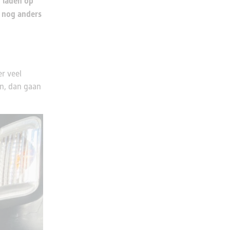
n laden op
n nog anders
r veel
n, dan gaan