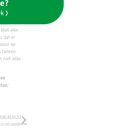
ie?
in de
 koelen van
ek
ratuur
et je
 Niet elke
s dat er
 door de
s tanken.
 niet alles
een
ten.’
END BERICHT
 in het vaandel