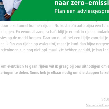
naar zero-emiss
3 chauffeurs en 3 op kantoor. Daarnaast hebben we nog 4 winkels 
ten in de Randstad. Twaalf jaar geleden begonnen we al met het
Plan een adviesgespr
l, want bij elke stop blijft de koeling doordraaien en de tempe
iefabriek hebben we onze eigen koelauto gemaakt. Want je wil m
oor elke tunnel kunnen rijden. Nu kost zo’n auto bijna een ton.
 liggen. En eenmaal aangeschaft blijf je er ook in rijden, ondank
sies op de markt komen. Daarom duurt het een tijdje voordat je
ben ik fan van rijden op waterstof, maar je kunt dan bijna nergen
orzieningen zijn nog niet optimaal. We hebben geduld, je kan toch
 om elektrisch te gaan rijden wil ik graag bij ons uitnodigen om 
varingen te delen. Soms heb je elkaar nodig om die stappen te zet
VOLG
Duurzaamheid hoog