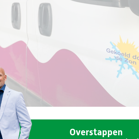
Overstappen
werken bij logistiek in de Junostraat met zo’n 45 man… waarvan 