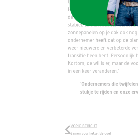
banketbakkers, 5 in expeditie, 1
Haagse regio en 20 doorleverpun
de wagens op zonnepanelen. Ideaa
stabiel. Samen met een carosser
zonnepanelen op je dak ook nog d
ondernemer heeft dat op de plank
weer nieuwere en verbeterde ver
transitie heen bent. Persoonlijk 
Kortom, de wil is er, maar de vo
in een keer veranderen.’
‘Ondernemers die twijfelen
stukje te rijden en onze er
VORIG BERICHT
Samen voor hetzelfde doel