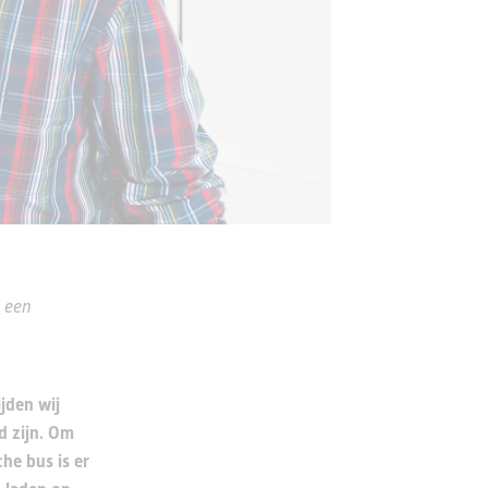
 een
ijden wij
d zijn. Om
che bus is er