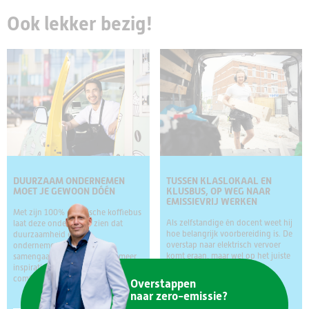
Ook lekker bezig!
DUURZAAM ONDERNEMEN
TUSSEN KLASLOKAAL EN
MOET JE GEWOON DÓÉN
KLUSBUS, OP WEG NAAR
EMISSIEVRIJ WERKEN
Met zijn 100% elektrische koffiebus
Als zelfstandige én docent weet hij
laat deze ondernemer zien dat
hoe belangrijk voorbereiding is. De
duurzaamheid en
overstap naar elektrisch vervoer
ondernemerschap prima
komt eraan, maar wel op het juiste
samengaan. Minder uitstoot, meer
moment, met een
inspiratie en de elektrische bus rijdt
comfortabel:
Overstappen
naar zero-emissie?