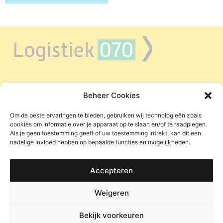
Beheer Cookies
LAADPUNTEN DEN HAAG
ZERO EMISSIE IN DE REGIO
Om de beste ervaringen te bieden, gebruiken wij technologieën zoals
cookies om informatie over je apparaat op te slaan en/of te raadplegen.
WIE ZIJN WIJ
Als je geen toestemming geeft of uw toestemming intrekt, kan dit een
nadelige invloed hebben op bepaalde functies en mogelijkheden.
RELEVANTE LINKS
CONTACT
Accepteren
LINKEDIN
Weigeren
Bekijk voorkeuren