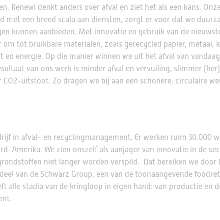
nten. Renewi denkt anders over afval en ziet het als een kans. Onz
d met een breed scala aan diensten, zorgt er voor dat we duurz
gen kunnen aanbieden. Met innovatie en gebruik van de nieuwst
 om tot bruikbare materialen, zoals gerecycled papier, metaal, k
t en energie. Op die manier winnen we uit het afval van vandaag
ultaat van ons werk is minder afval en vervuiling, slimmer (her
 CO2-uitstoot. Zo dragen we bij aan een schonere, circulaire we
edrijf in afval- en recyclingmanagement. Er werken ruim 30.000
rd-Amerika. We zien onszelf als aanjager van innovatie in de sec
rondstoffen niet langer worden verspild. Dat bereiken we door h
rdeel van de Schwarz Group, een van de toonaangevende foodret
t alle stadia van de kringloop in eigen hand: van productie en d
ent.