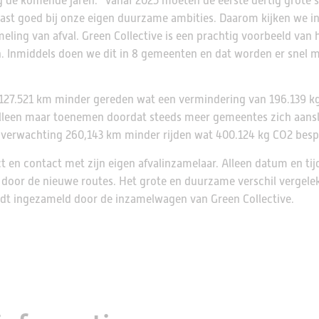
 de komende jaren: “Vanaf 2025 moeten de eerste dertig grote 
past goed bij onze eigen duurzame ambities. Daarom kijken we i
eling van afval. Green Collective is een prachtig voorbeeld van
 Inmiddels doen we dit in 8 gemeenten en dat worden er snel m
g 127.521 km minder gereden wat een vermindering van 196.139 k
 alleen maar toenemen doordat steeds meer gemeentes zich aanslu
ar verwachting 260,143 km minder rijden wat 400.124 kg CO2 besp
t en contact met zijn eigen afvalinzamelaar. Alleen datum en tij
door de nieuwe routes. Het grote en duurzame verschil vergele
ordt ingezameld door de inzamelwagen van Green Collective.