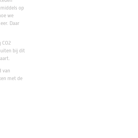
steden
nmiddels op
 hoe we
eer. Daar
g CO2
iten bij dit
aart.
d van
ken met de