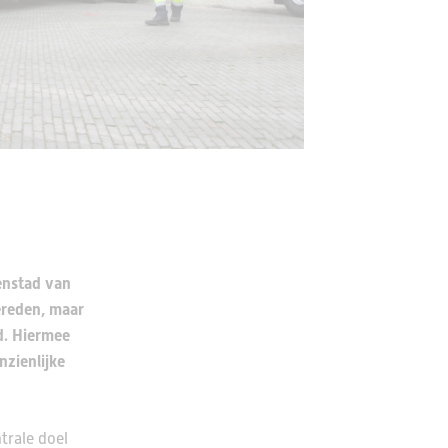
nenstad van
ereden, maar
d. Hiermee
nzienlijke
trale doel