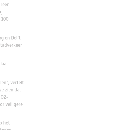
Green
ig
 100
ag en Delft
stadverkeer
daal,
en”, vertelt
we zien dat
CO2-
r veiligere
p het