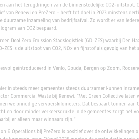
eren aan het terugdringen van de binnenstedelijke CO2-uitstoot. 
tief van Renewi en PreZero – heeft tot doel in 2023 minstens dert
 duurzame inzameling van bedrijfsafval. Zo wordt er van iedere
ilogram aan CO2 bespaard.
 Green Deal Zero Emission Stadslogistiek (GD-ZES) waarbij Den Ha
D-ZES is de uitstoot van CO2, NOx en fijnstof als gevolg van het 
uccesvol geïntroduceerd in Venlo, Gouda, Bergen op Zoom, Roosen
anier in steeds meer gemeentes steeds duurzamer kunnen inzamel
tor Commercial Waste bij Renewi. “Met Green Collective laten 
omen we onnodige vervoerskilometers. Dat bespaart tonnen aan 
cht en door minder verkeersdrukte in de gemeentes zorgt het voo
arbij er alleen maar winnaars zijn.”
ion & Operations bij PreZero is positief over de ontwikkelingen o