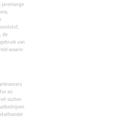
e jarenlange
ame,
e
unststof,
, de
)gebruik van
reld waarin
 werknemers
tor en
et sluiten
ailbedrijven
etailhandel