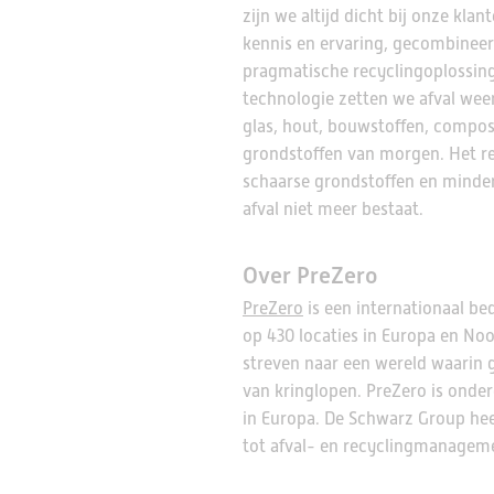
zijn we altijd dicht bij onze kla
kennis en ervaring, gecombineer
pragmatische recyclingoplossin
technologie zetten we afval weer
glas, hout, bouwstoffen, compos
grondstoffen van morgen. Het res
schaarse grondstoffen en minder
afval niet meer bestaat.
Over PreZero
PreZero
is een internationaal b
op 430 locaties in Europa en Noo
streven naar een wereld waarin g
van kringlopen. PreZero is onde
in Europa. De Schwarz Group heef
tot afval- en recyclingmanagem