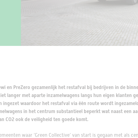
wi en PreZero gezamenlijk het restafval bij bedrijven in de bin
niet langer met aparte inzamelwagens langs hun eigen klanten g
 ingezet waardoor het restafval via één route wordt ingezamel
melwagens in het centrum substantieel beperkt wat naast een aa
van CO2 ook de veiligheid ten goede komt.
gemeenten waar ‘Green Collective’ van start is gegaan met als cen