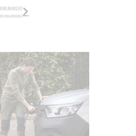
END BERICHT
het nou precies?