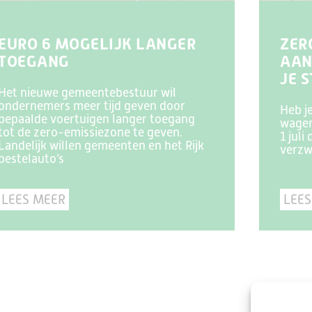
EURO 6 MOGELIJK LANGER
ZER
TOEGANG
AAN
JE 
Het nieuwe gemeentebestuur wil
ondernemers meer tijd geven door
Heb j
bepaalde voertuigen langer toegang
wagen
tot de zero-emissiezone te geven.
1 juli
Landelijk willen gemeenten en het Rijk
verzw
bestelauto’s
LEES MEER
LEES