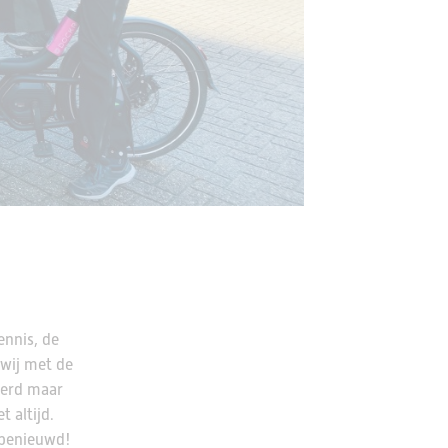
ennis, de
 wij met de
eerd maar
 altijd.
l benieuwd!