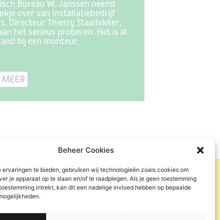
isch Bureau W. Janssen neemt
okje over van Installatiebedrijf
s. Directeur Thierry Staallekker;
an het serieus proberen. Het is al
land bij een monteur,
 MEER
Beheer Cookies
 ervaringen te bieden, gebruiken wij technologieën zoals cookies om
ver je apparaat op te slaan en/of te raadplegen. Als je geen toestemming
 toestemming intrekt, kan dit een nadelige invloed hebben op bepaalde
 mogelijkheden.