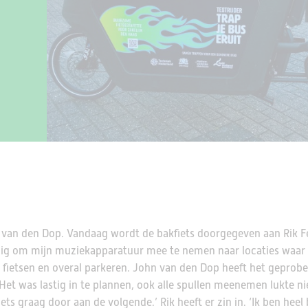
ijf van den Dop. Vandaag wordt de bakfiets doorgegeven aan Rik F
handig om mijn muziekapparatuur mee te nemen naar locaties waar
r fietsen en overal parkeren. John van den Dop heeft het geprob
et was lastig in te plannen, ook alle spullen meenemen lukte niet
iets graag door aan de volgende.’ Rik heeft er zin in. ‘Ik ben hee