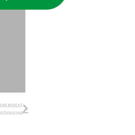
END BERICHT
tst fluitend rond