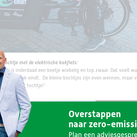
t tochtje met de elektrische bakfiets:
! Hij is inderdaad een beetje wiebelig en top zwaar. Dat voelt w
reen dat leuk vindt. De kleine bochtjes zijn even wennen, maar 
 een lekker tochtje!’
Overstappen
naar zero-emiss
Plan een adviesgespr