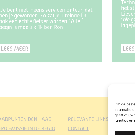
Techn
het st
‘Je bent niet ineens servicemonteur, dat
Liever
ben je geworden. Zo zal je uiteindelijk
‘We ga
ook een echte fietser worden.’ Alle
ingep
begin is moeilijk ‘Ik ben Ron
LEES MEER
LEES
Om de beste
informatie o
geeft of uw
AADPUNTEN DEN HAAG
RELEVANTE LINKS
functies en
ERO EMISSIE IN DE REGIO
CONTACT