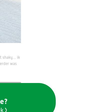
at shaky… ik
verder was
ie?
ek