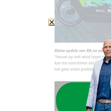
Kleine update van Rik na een kor
‘Heuvel op met wind tegen is top
kan me voorstellen dat niet iede
het geen enkel probleem. Het was