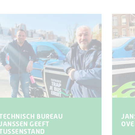
TECHNISCH BUREAU
JAN
JANSSEN GEEFT
OVE
TUSSENSTAND