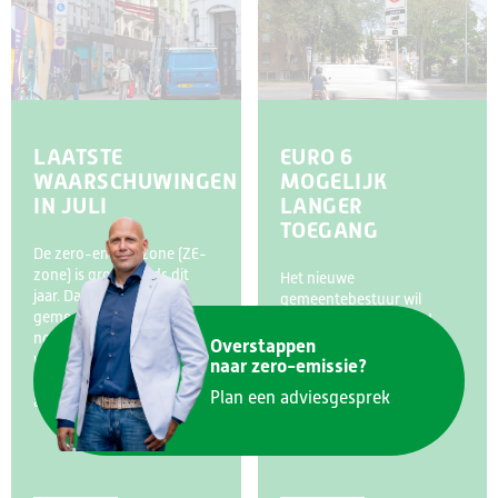
LAATSTE
EURO 6
WAARSCHUWINGEN
MOGELIJK
IN JULI
LANGER
TOEGANG
De zero-emissiezone (ZE-
zone) is groter sinds dit
Het nieuwe
jaar. Daarom stuurt de
gemeentebestuur wil
gemeente tot en met juli
ondernemers meer tijd
nog
geven door bepaalde
Overstappen
waarschuwingsbrieven.
voertuigen langer toegang
naar zero-emissie?
Vanaf augustus ontvang je
tot de zero-emissiezone te
Plan een adviesgesprek
als ondernemer een
geven. Landelijk willen
gemeenten en het Rijk
bestelauto’s