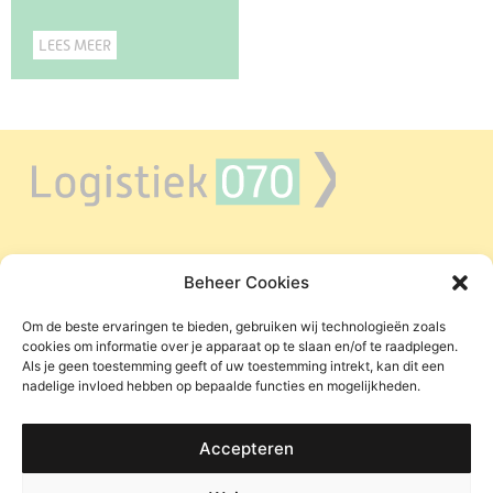
LEES MEER
Beheer Cookies
LAADPUNTEN DEN HAAG
ZERO EMISSIE IN DE REGIO
Om de beste ervaringen te bieden, gebruiken wij technologieën zoals
cookies om informatie over je apparaat op te slaan en/of te raadplegen.
WIE ZIJN WIJ
Als je geen toestemming geeft of uw toestemming intrekt, kan dit een
nadelige invloed hebben op bepaalde functies en mogelijkheden.
RELEVANTE LINKS
CONTACT
Accepteren
LINKEDIN