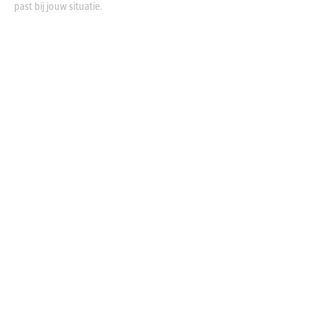
past bij jouw situatie.
Plan uw
persoonlijk
adviesgesprek
In een persoonlijk
adviesgesprek kunt u al uw
vragen stellen over de zero-
emissiezone en vrijblijvend
advies krijgen over de overstap
naar duurzaam vervoer.
Plan vrijblijvend
adviesgesprek