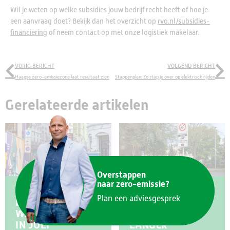
Wil je weten op welke subsidies jouw bedrijf recht heeft of hoe je
een aanvraag doet? Bekijk dan het overzicht op
rvo.nl/subsidies-
financiering
of neem contact op met onze logistiek makelaar.
VORIG BERICHT
VOLGEND BERICHT
Haagse zero-emissiezone laat resultaat zien
Stappenplan: Zo stap je over op elektrisch rijden
Gerelateerde artikelen
Overstappen
naar zero-emissie?
Plan een adviesgesprek
LAATSTE
EURO 6
WAARSCHUWINGEN
MOGELIJK
IN JULI
LANGER