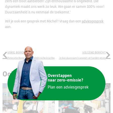
zelfs een boot aanbieden! Zijn enthousiasme is ongekend. Die
dynamiek maakt ons werk zo leuk. We gaan er samen 100% voor!
Duurzaamheid is nu eenmaal de toekomst.’
Wil je ook een gesprek met Michel? Vraag dan een
adviesgesprek
aan.
VORIG BERICHT
VOLGEND BERICHT
Renovatie Binnenhof met elektrische krachtpatsers
Je kan duurzaam transport uit handen geven
Ook lekker bezig!
Overstappen
naar zero-emissie?
Plan een adviesgesprek