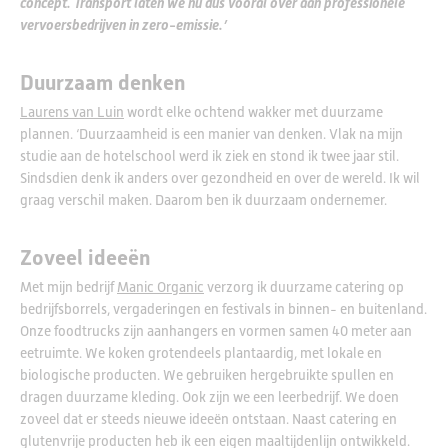
concept. Transport laten we nu dus vooral over aan professionele
vervoersbedrijven in zero-emissie.’
Duurzaam denken
Laurens van Luin
wordt elke ochtend wakker met duurzame
plannen. ‘Duurzaamheid is een manier van denken. Vlak na mijn
studie aan de hotelschool werd ik ziek en stond ik twee jaar stil.
Sindsdien denk ik anders over gezondheid en over de wereld. Ik wil
graag verschil maken. Daarom ben ik duurzaam ondernemer.
Zoveel ideeën
Met mijn bedrijf
Manic Organic
verzorg ik duurzame catering op
bedrijfsborrels, vergaderingen en festivals in binnen- en buitenland.
Onze foodtrucks zijn aanhangers en vormen samen 40 meter aan
eetruimte. We koken grotendeels plantaardig, met lokale en
biologische producten. We gebruiken hergebruikte spullen en
dragen duurzame kleding. Ook zijn we een leerbedrijf. We doen
zoveel dat er steeds nieuwe ideeën ontstaan. Naast catering en
glutenvrije producten heb ik een eigen maaltijdenlijn ontwikkeld.