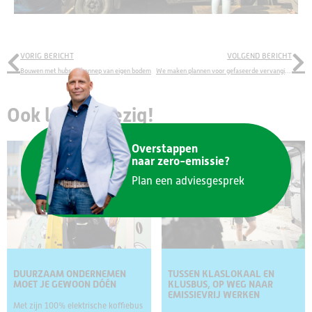
VORIG BERICHT
VOLGEND BERICHT
Bouwen met hubs en hennep van eigen bodem
We maken plannen voor gefaseerde vervanging wagenpark
Ook lekker bezig!
Overstappen
naar zero-emissie?
Plan een adviesgesprek
DUURZAAM ONDERNEMEN
TUSSEN KLASLOKAAL EN
MOET JE GEWOON DÓÉN
KLUSBUS, OP WEG NAAR
EMISSIEVRIJ WERKEN
Met zijn 100% elektrische koffiebus