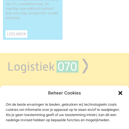
zijn CO₂-voetafdruk laag. De
overstap naar elektrisch gebeurt
stap voor stap, doelgericht, zonder
onnodige
LEES MEER
Beheer Cookies
LAADPUNTEN DEN HAAG
ZERO EMISSIE IN DE REGIO
Om de beste ervaringen te bieden, gebruiken wij technologieën zoals
cookies om informatie over je apparaat op te slaan en/of te raadplegen.
WIE ZIJN WIJ
Als je geen toestemming geeft of uw toestemming intrekt, kan dit een
nadelige invloed hebben op bepaalde functies en mogelijkheden.
RELEVANTE LINKS