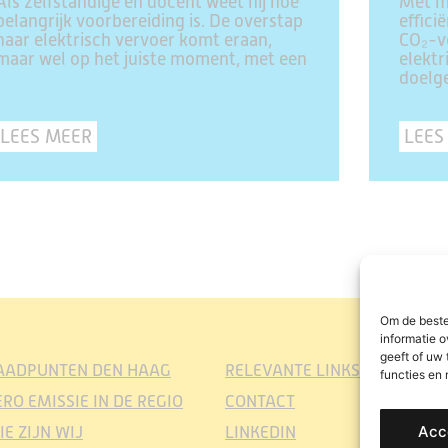
Als zelfstandige én docent weet hij hoe
Met m
belangrijk voorbereiding is. De overstap
effici
naar elektrisch vervoer komt eraan,
CO₂-vo
maar wel op het juiste moment, met een
elektr
doelge
LEES MEER
LEES
Om de beste
informatie o
geeft of uw
AADPUNTEN DEN HAAG
RELEVANTE LINKS
functies en
ERO EMISSIE IN DE REGIO
CONTACT
Acc
IE ZIJN WIJ
LINKEDIN