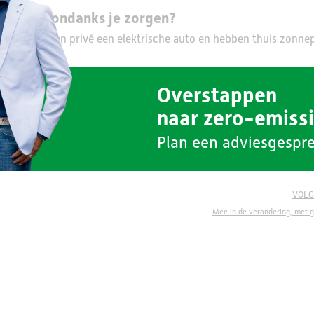
amheid, ondanks je zorgen?
en. We rijden privé een elektrische auto en hebben thuis zonne
oekomst en de stappen die je al kan zetten? Vraag een gratis
adv
Overstappen
naar zero-emiss
Plan een adviesgespr
an Gunst warmtetechniek
VOLG
Mee in de verandering, met 