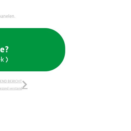
panelen.
iesgesprek
ie?
ek
END BERICHT
gezond verstand