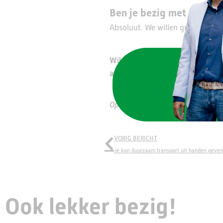
Ben je bezig met duurza
Absoluut. We willen graag meedo
Wil je ook meer weten over de t
aan.
Op de foto: Installateur Luca v
VORIG BERICHT
Je kan duurzaam transport uit handen geven
Ook lekker bezig!