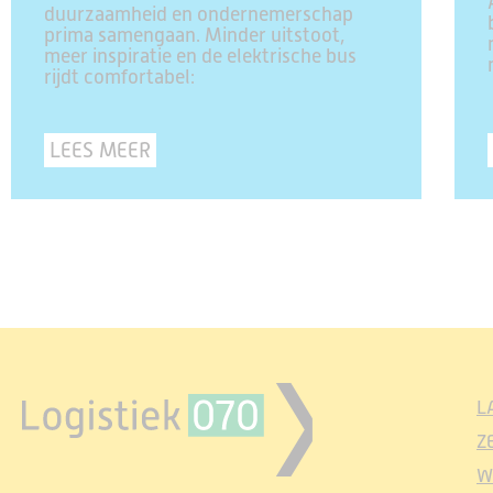
duurzaamheid en ondernemerschap
prima samengaan. Minder uitstoot,
meer inspiratie en de elektrische bus
rijdt comfortabel:
LEES MEER
L
Z
W