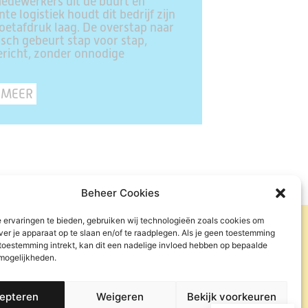
edewerkers uit de buurt en
ënte logistiek houdt dit bedrijf zijn
etafdruk laag. De overstap naar
isch gebeurt stap voor stap,
richt, zonder onnodige
 MEER
Beheer Cookies
 ervaringen te bieden, gebruiken wij technologieën zoals cookies om
ver je apparaat op te slaan en/of te raadplegen. Als je geen toestemming
 toestemming intrekt, kan dit een nadelige invloed hebben op bepaalde
 mogelijkheden.
epteren
Weigeren
Bekijk voorkeuren