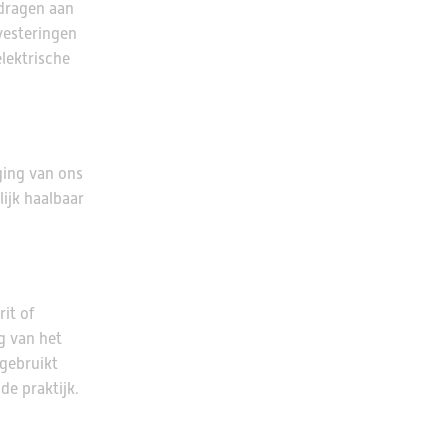
jdragen aan
vesteringen
lektrische
ging van ons
ijk haalbaar
it of
g van het
 gebruikt
de praktijk.