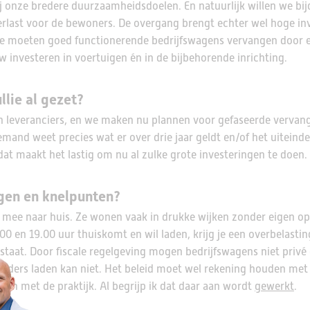
ij onze bredere duurzaamheidsdoelen. En natuurlijk willen we bi
rlast voor de bewoners. De overgang brengt echter wel hoge in
e moeten goed functionerende bedrijfswagens vervangen door e
 investeren in voertuigen én in de bijbehorende inrichting.
lie al gezet?
en leveranciers, en we maken nu plannen voor gefaseerde vervan
nd weet precies wat er over drie jaar geldt en/of het uiteindel
 dat maakt het lastig om nu al zulke grote investeringen te doen.
rgen en knelpunten?
ee naar huis. Ze wonen vaak in drukke wijken zonder eigen opr
00 en 19.00 uur thuiskomt en wil laden, krijg je een overbelastin
staat. Door fiscale regelgeving mogen bedrijfswagens niet privé
lders laden kan niet. Het beleid moet wel rekening houden met 
den met de praktijk. Al begrijp ik dat daar aan wordt
gewerkt
.