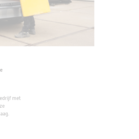
ke
edrijf met
nze
Haag.